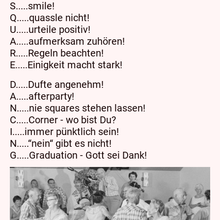
S.....smile!
Q.....quassle nicht!
U.....urteile positiv!
A.....aufmerksam zuhören!
R.....Regeln beachten!
E.....Einigkeit macht stark!
D.....Dufte angenehm!
A.....afterparty!
N.....nie squares stehen lassen!
C.....Corner - wo bist Du?
I.....immer pünktlich sein!
N.....“nein“ gibt es nicht!
G.....Graduation - Gott sei Dank!